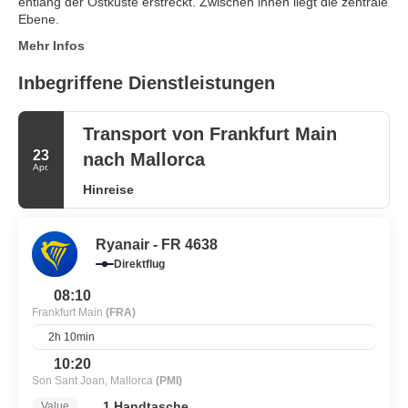
entlang der Ostküste erstreckt. Zwischen ihnen liegt die zentrale
Mehr Infos
Inbegriffene Dienstleistungen
Transport von Frankfurt Main
23
nach Mallorca
Apr.
Hinreise
Ryanair - FR 4638
Direktflug
08:10
Frankfurt Main
(FRA)
2h 10min
10:20
Son Sant Joan, Mallorca
(PMI)
1 Handtasche
Value