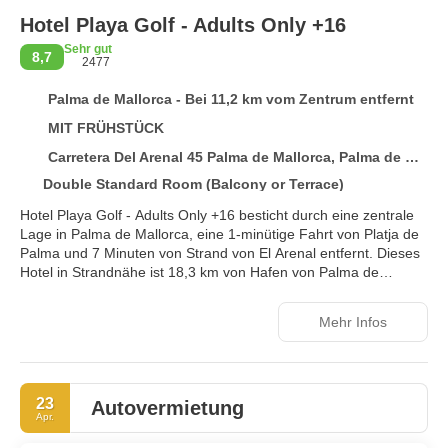
Hotel Playa Golf - Adults Only +16
Sehr gut
8,7
2477
Palma de Mallorca - Bei 11,2 km vom Zentrum entfernt
MIT FRÜHSTÜCK
Carretera Del Arenal 45 Palma de Mallorca, Palma de Mallorca 7600
Double Standard Room (Balcony or Terrace)
Hotel Playa Golf - Adults Only +16 besticht durch eine zentrale
Lage in Palma de Mallorca, eine 1-minütige Fahrt von Platja de
Palma und 7 Minuten von Strand von El Arenal entfernt. Dieses
Hotel in Strandnähe ist 18,3 km von Hafen von Palma de
Mallorca und 23,5 km von Strand der Cala Mayor entfernt.
Mehr Infos
Gönn dir einen Besuch des Wellnessbereichs, der Massagen
bietet. Für deine Freizeit bieten sich folgende Einrichtungen an:
Tennisplätze im Freien, Fitnesscenter und Außenpool. Dieses
Hotel bietet auch kostenloses WLAN, ein Concierge-Service und
23
ein Souvenirladen/Kiosk.
Autovermietung
Apr.
Fühl dich in einem der 218 Zimmer, die Minibar und einen LCD-