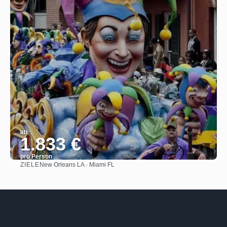
ab
1.833 €
pro Person
ZIELE
New Orleans LA · Miami FL
Sehen