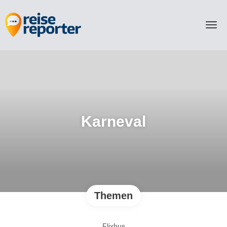
Karneval
Themen
Flixbus