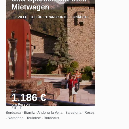
Mietwagen
8 ZIELE
3 FLÜGE/TRANSPORTE
13 NÄCHTE
ab
1.186 €
pro Person
ZIELE
Sehen
Bordeaux · Biarritz · Andorra la Vella · Barcelona · Roses
· Narbonne · Toulouse · Bordeaux